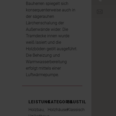
Bauherren spiegelt sich
konsequenterweise auch in
office@br
der sägerauhen
Lärchenschalung der
Außenwände wider. Die
Tramdecke innen wurde
weiß lasiert und die
Holzböden geölt ausgeführt.
Die Beheizung und
Warmwasserbereitung
erfolgt mittels einer
Luftwärmepumpe.
LEISTUNG
KATEGORIE
BAUSTIL
Holzbau,
Holzhäuser
Klassisch