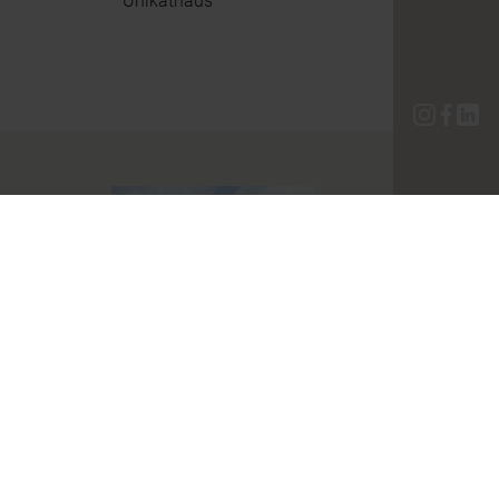
Unikathaus
Klassisch
–
Zeitlose
Erscheinungsform mit
meist schlichtem
Äußeren.