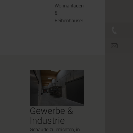
Wohnanlagen
&
Reihenhäuser
+43 (0)
office@br
Gewerbe &
Industrie
–
Gebäude zu errichten, in