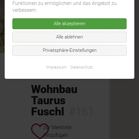
Funktionen zu ermöglichen und das Angebot zu
verbessern.
Alle akzeptieren
Alle ablehnen
Privatsphäre-Einstellungen
Impressum
Datenschutz
Wohnbau
Taurus
Fuschl
#161
zur Merkliste
hinzufügen