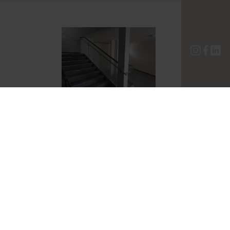
Wohnanlage
n &
Reihenhäus
er
– Die Errichtung von
Wohnanlagen und
Reihenhäusern gehört
zur Kernkompetenz
unseres Unternehmens.
Die individuelle
Umsetzung sämtlicher