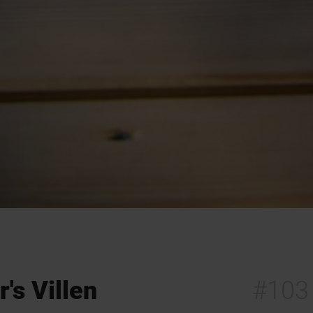
's Villen
#103