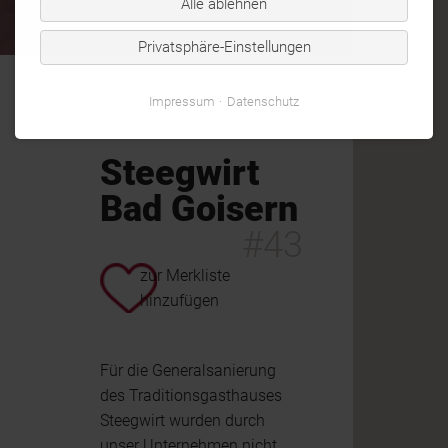
Alle ablehnen
Privatsphäre-Einstellungen
Impressum
Datenschutz
Steegwirt
Bad Goisern
#43
zur Merkliste
hinzufügen
Für die Generalsanierung
des Traditionsgasthauses
Steegwirt wurden durch
unser Unternehmen nicht