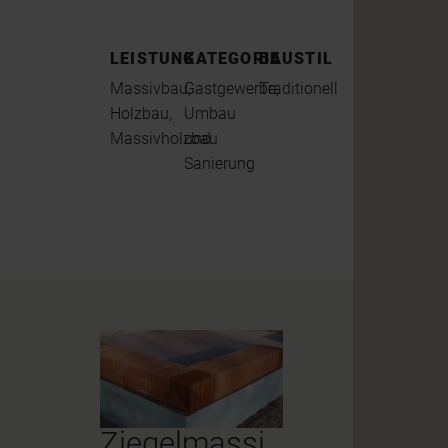
LEISTUNG
KATEGORIE
BAUSTIL
Massivbau,
Gastgewerbe,
Traditionell
Holzbau,
Umbau
Massivholzbau
und
Sanierung
Ziegelmassi