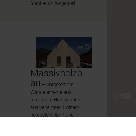
Stahlbeton hergestellt.
Massivholzb
au
– Vorgefertigte
Wandelemente aus
massivem Holz werden
aus verleimten Hölzern
hergestellt. Ein hoher
Vorfertigungsgrad
ermöglicht schnelle