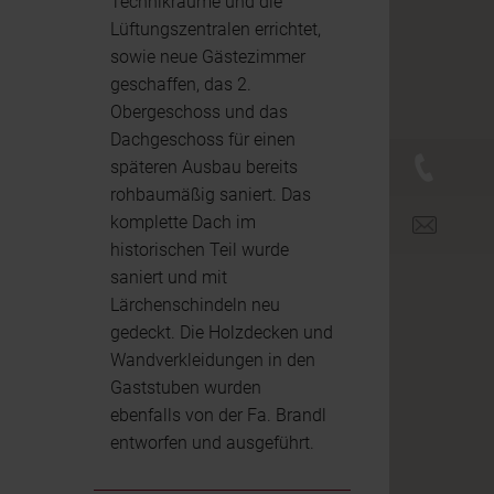
Technikräume und die
Lüftungszentralen errichtet,
sowie neue Gästezimmer
geschaffen, das 2.
Obergeschoss und das
Dachgeschoss für einen
+43 (0)
späteren Ausbau bereits
rohbaumäßig saniert. Das
komplette Dach im
office@br
historischen Teil wurde
saniert und mit
Lärchenschindeln neu
gedeckt. Die Holzdecken und
Wandverkleidungen in den
Gaststuben wurden
ebenfalls von der Fa. Brandl
entworfen und ausgeführt.