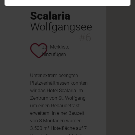
Scalaria
Wolfgangsee
#6
zur Merkliste
hinzufügen
Unter extrem beengten
Platzverhältnissen konnten
wir das Hotel Scalaria im
Zentrum von St. Wolfgang
um einen Gebäudetrakt
erweitern. In einer Bauzeit
von 8 Montagen wurden
3.500 m² Hotelfläche auf 7