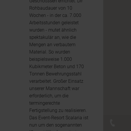
Geschoßssen errichtet. Dir
Rohbaudauer von 10
Wochen - in der ca. 7.000
Arbeitsstunden geleistet
wurden - mutet ähnlich
spektakulär an, wie die
Mengen an verbautem
Material. So wurden
beispielsweise 1.000
Kubikmeter Beton und 170
Tonnen Bewehrungsstahl
verarbeitet. Großer Einsatz
unserer Mannschaft war
erforderlich, um die
termingerechte
Fertigstellung zu realisieren.
Das Event-Resort Scalaria ist
+43 (0)
nun um den sogenannten