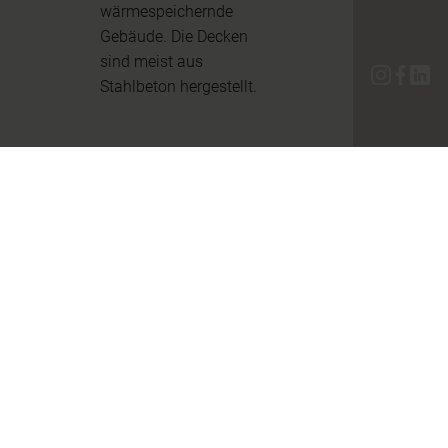
wärmespeichernde
Gebäude. Die Decken
sind meist aus
Stahlbeton hergestellt.
Gastgewerb
e
– In einer
Tourismusregion wie
dem Salzkammergut ist