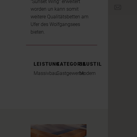
"Sunset Wing" erweitert
office@br
worden un kann somit
weitere Qualitätsbetten am
Ufer des Wolfgangsees
bieten.
LEISTUNG
KATEGORIE
BAUSTIL
Massivbau
Gastgewerbe
Modern