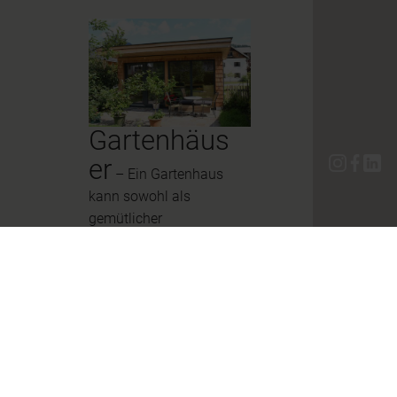
Gartenhäus
er
– Ein Gartenhaus
kann sowohl als
gemütlicher
Rückzugsort zur
sommerlichen
Erweiterung der
Wohnfläche konzipiert
sein, oder natürlich auch
in schlichter Form als
Lager für die
Gartengeräte ausgeführt