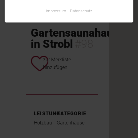
Impressum
Datenschutz
Gartensaunahaus
in Strobl
#98
zur Merkliste
hinzufügen
LEISTUNG
KATEGORIE
Holzbau
Gartenhäuser